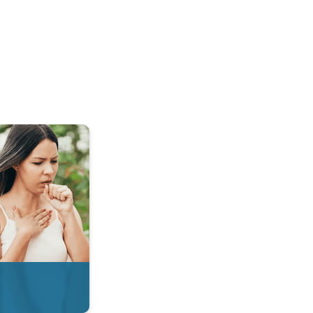
 & Radar. . .