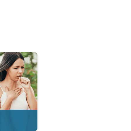
 & Radar. . .