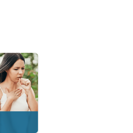
 & Radar. . .