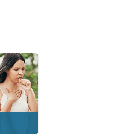
 & Radar. . .