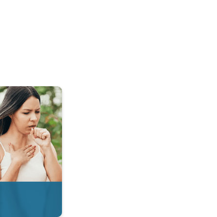
 & Radar. . .