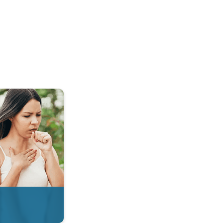
 & Radar. . .