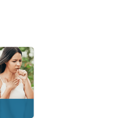
 & Radar. . .