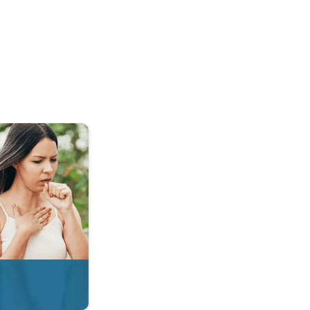
 & Radar. . .