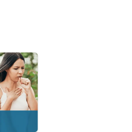
 & Radar. . .