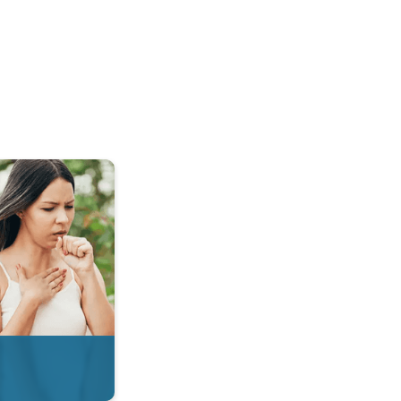
 & Radar. . .