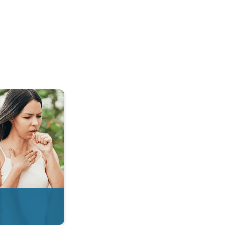
 & Radar. . .