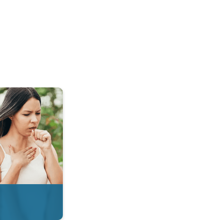
 & Radar. . .