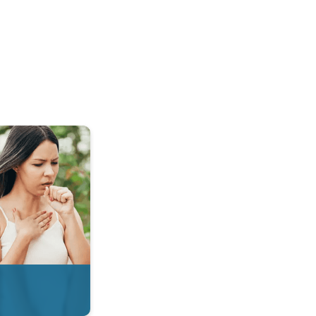
 & Radar. . .