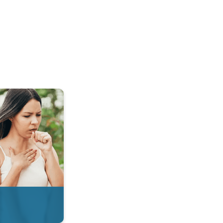
 & Radar. . .