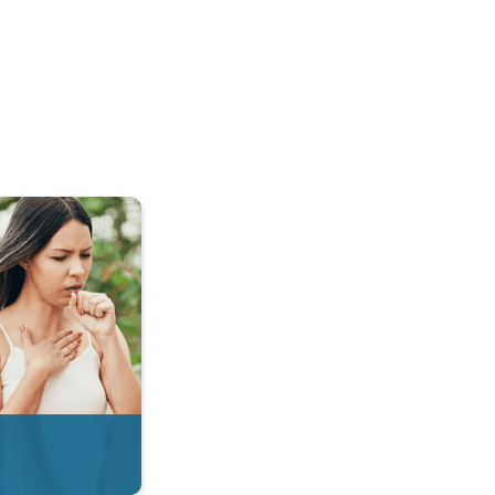
 & Radar. . .