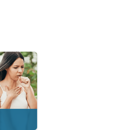
 & Radar. . .