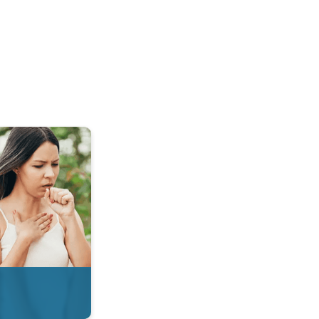
 & Radar. . .