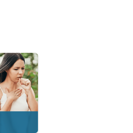
 & Radar. . .