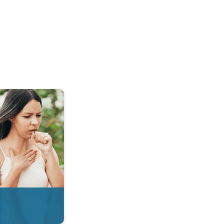
 & Radar. . .