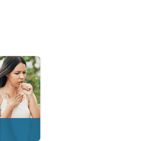
 & Radar. . .