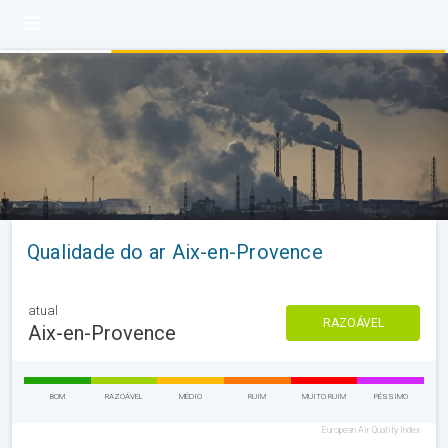
Qualidade do ar Aix-en-Provence
atual
RAZOÁVEL
Aix-en-Provence
BOM
RAZOÁVEL
MÉDIO
RUIM
MUITO RUIM
PÉSSIMO
European Air Quality Index