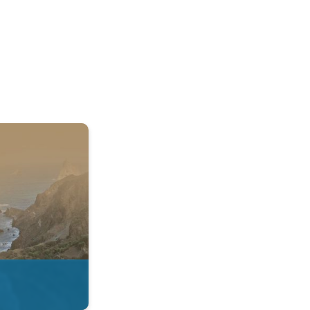
 & Radar. . .