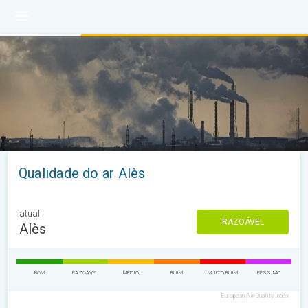
Qualidade do ar Alès
atual
RAZOÁVEL
Alès
BOM
RAZOÁVEL
MÉDIO
RUIM
MUITO RUIM
PÉSSIMO
European Air Quality Index