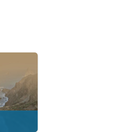
 & Radar. . .