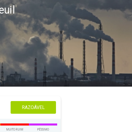
euil
RAZOÁVEL
MUITO RUIM
PÉSSIMO