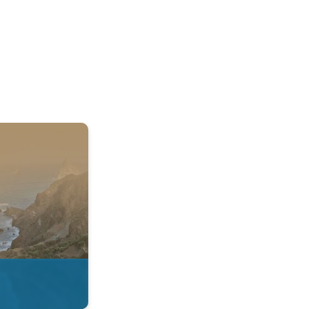
 & Radar. . .