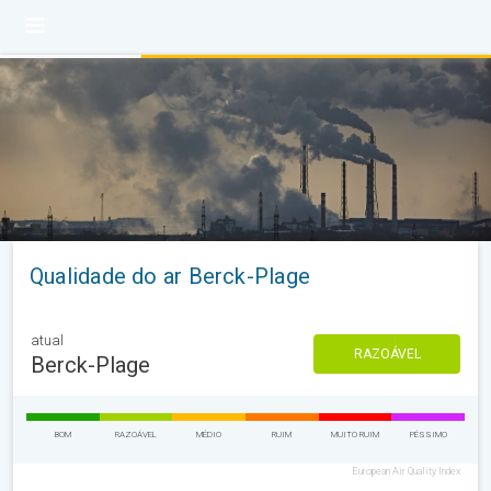
Qualidade do ar Berck-Plage
atual
RAZOÁVEL
Berck-Plage
BOM
RAZOÁVEL
MÉDIO
RUIM
MUITO RUIM
PÉSSIMO
European Air Quality Index