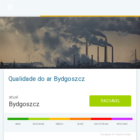
Qualidade do ar Bydgoszcz
atual
RAZOÁVEL
Bydgoszcz
BOM
RAZOÁVEL
MÉDIO
RUIM
MUITO RUIM
PÉSSIMO
European Air Quality Index