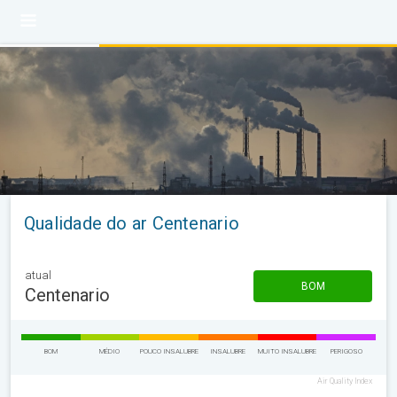
Qualidade do ar Centenario
atual
BOM
Centenario
BOM
MÉDIO
POUCO INSALUBRE
INSALUBRE
MUITO INSALUBRE
PERIGOSO
Air Quality Index