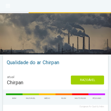
Qualidade do ar Chirpan
atual
RAZOÁVEL
Chirpan
BOM
RAZOÁVEL
MÉDIO
RUIM
MUITO RUIM
PÉSSIMO
European Air Quality Index