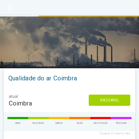
Qualidade do ar Coimbra
atual
RAZOÁVEL
Coimbra
BOM
RAZOÁVEL
MÉDIO
RUIM
MUITO RUIM
PÉSSIMO
European Air Quality Index