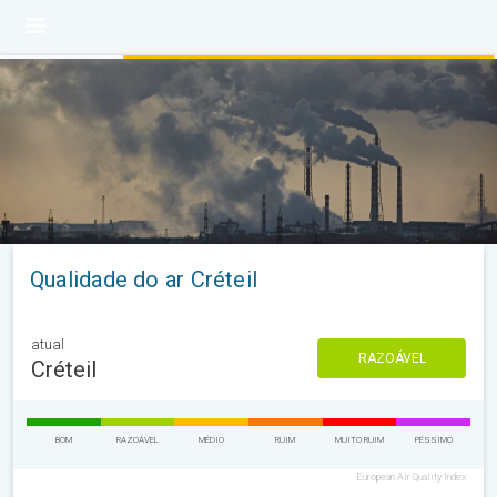
Qualidade do ar Créteil
atual
RAZOÁVEL
Créteil
BOM
RAZOÁVEL
MÉDIO
RUIM
MUITO RUIM
PÉSSIMO
European Air Quality Index