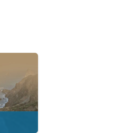
 & Radar. . .