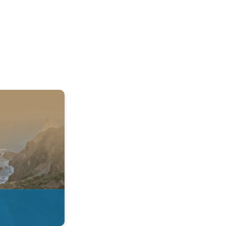
 & Radar. . .