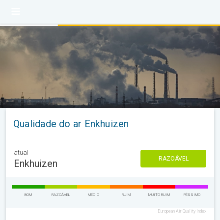
Qualidade do ar Enkhuizen
atual
RAZOÁVEL
Enkhuizen
BOM
RAZOÁVEL
MÉDIO
RUIM
MUITO RUIM
PÉSSIMO
European Air Quality Index