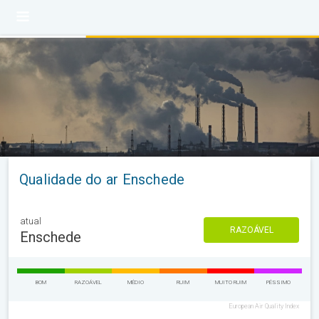
Qualidade do ar Enschede
atual
RAZOÁVEL
Enschede
BOM
RAZOÁVEL
MÉDIO
RUIM
MUITO RUIM
PÉSSIMO
European Air Quality Index