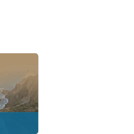
 & Radar. . .