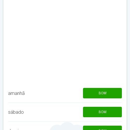
amanhã
BOM
sábado
BOM