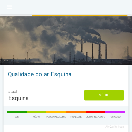
Qualidade do ar Esquina
atual
MÉDIO
Esquina
BOM
MÉDIO
POUCO INSALUBRE
INSALUBRE
MUITO INSALUBRE
PERIGOSO
Air Quality Index