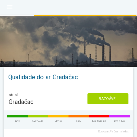
Qualidade do ar Gradačac
atual
RAZOÁVEL
Gradačac
BOM
RAZOÁVEL
MÉDIO
RUIM
MUITO RUIM
PÉSSIMO
European Air Quality Index