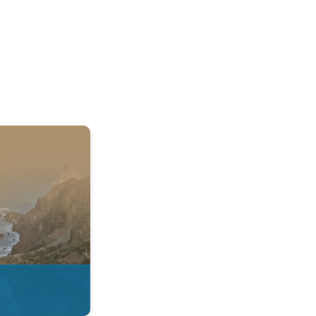
 & Radar. . .