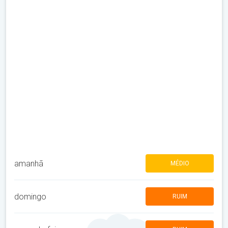
amanhã
MÉDIO
domingo
RUIM