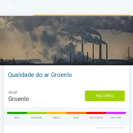
Qualidade do ar Groenlo
atual
RAZOÁVEL
Groenlo
BOM
RAZOÁVEL
MÉDIO
RUIM
MUITO RUIM
PÉSSIMO
European Air Quality Index