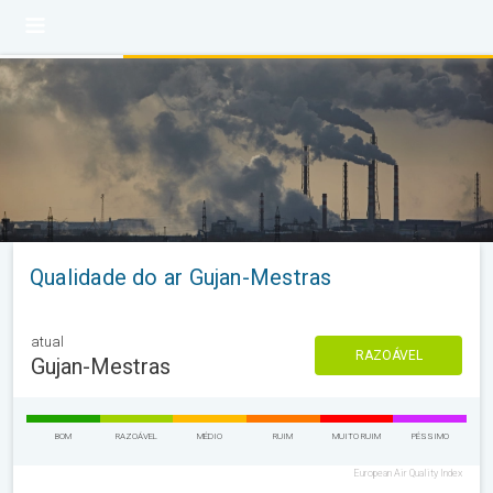
Qualidade do ar Gujan-Mestras
atual
RAZOÁVEL
Gujan-Mestras
BOM
RAZOÁVEL
MÉDIO
RUIM
MUITO RUIM
PÉSSIMO
European Air Quality Index