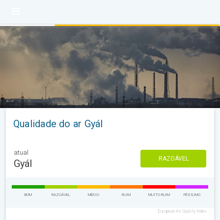
Qualidade do ar Gyál
atual
RAZOÁVEL
Gyál
BOM
RAZOÁVEL
MÉDIO
RUIM
MUITO RUIM
PÉSSIMO
European Air Quality Index