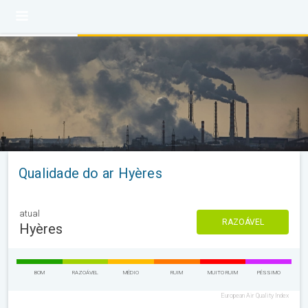
Qualidade do ar Hyères
atual
RAZOÁVEL
Hyères
BOM
RAZOÁVEL
MÉDIO
RUIM
MUITO RUIM
PÉSSIMO
European Air Quality Index