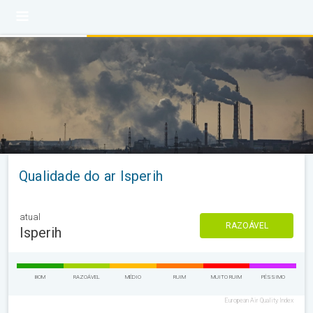
Qualidade do ar Isperih
atual
RAZOÁVEL
Isperih
BOM
RAZOÁVEL
MÉDIO
RUIM
MUITO RUIM
PÉSSIMO
European Air Quality Index