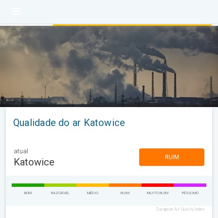
Qualidade do ar Katowice
atual
RUIM
Katowice
BOM
RAZOÁVEL
MÉDIO
RUIM
MUITO RUIM
PÉSSIMO
European Air Quality Index