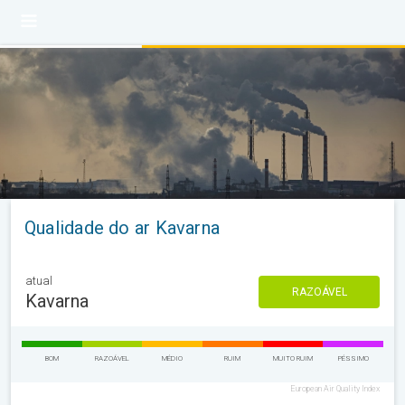
Qualidade do ar Kavarna
atual
RAZOÁVEL
Kavarna
BOM
RAZOÁVEL
MÉDIO
RUIM
MUITO RUIM
PÉSSIMO
European Air Quality Index