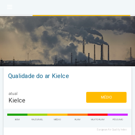
Qualidade do ar Kielce
atual
MÉDIO
Kielce
BOM
RAZOÁVEL
MÉDIO
RUIM
MUITO RUIM
PÉSSIMO
European Air Quality Index