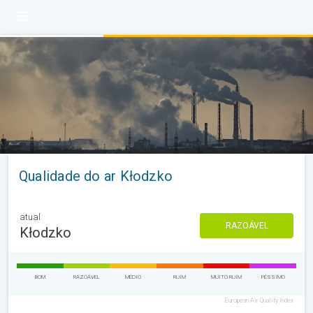
Qualidade do ar Kłodzko
atual
RAZOÁVEL
Kłodzko
BOM
RAZOÁVEL
MÉDIO
RUIM
MUITO RUIM
PÉSSIMO
European Air Quality Index