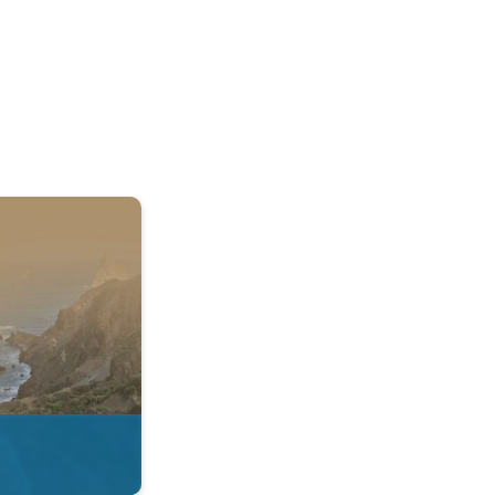
 & Radar. . .