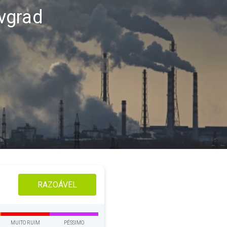
vgrad
RAZOÁVEL
MUITO RUIM
PÉSSIMO