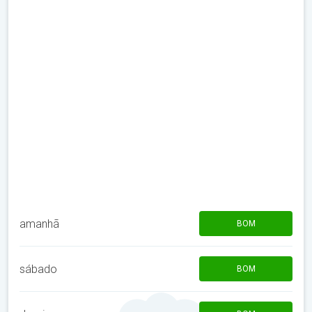
amanhã
BOM
sábado
BOM