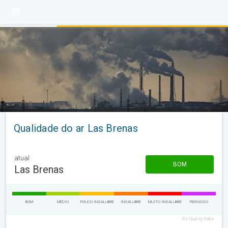
Qualidade do ar Las Brenas
atual
BOM
Las Brenas
BOM
MÉDIO
POUCO INSALUBRE
INSALUBRE
MUITO INSALUBRE
PERIGOSO
Air Quality Index